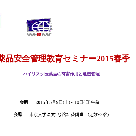
薬品安全管理教育セミナー
2015
春季
―
-
ハイリスク医薬品の有害作用と危機管理
-----
2015
年
5
月
9
日
(
土
)
～
10
日
(
日
)
午前
会期
東京大学法文
1
号館
25
番講堂
会場
(
定数
700
名
)