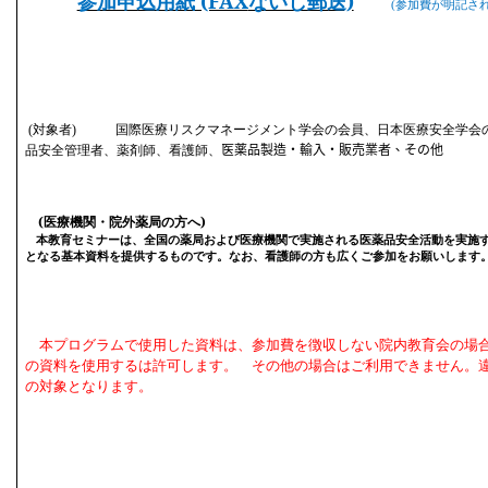
参加申込用紙 (FAX
ないし郵送)
(
参加費が明記さ
会員、日本医療安全学会
(
対象者
)
国際医療リスクマネージメント学会の
品安全管理者、薬剤師、看護師、
医薬品製造・輸入・販売業者、その他
(
医療機関・院外薬局の方へ
)
本教育セミナーは、
全国の薬局および医療機関で実施される医薬品安全活動
を実施
となる基本
資料を
提供するものです。なお、看護師の方も広くご参加をお願いします
本プログラムで使用した資料は、参加費を徴収しない院内教育会の場
の資料を使用するは許可します。 その他の場合はご利用できません。
の対象となります。