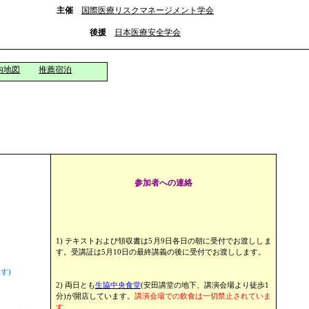
主催
国際医療リスクマネージメント学会
後援
日本医療安全学会
内地図
推薦宿泊
参加者への連絡
1)
テキストおよび領収書は
5
月
9
日各日の朝に受付でお渡ししま
す。受講証は
5
月
10
日の最終講義の後に受付でお渡しします。
ます
)
2)
両日とも
生協中央食堂
(
安田講堂の地下、講演会場より徒歩
1
分
)
が開店しています。
講演会場での飲食は一切禁止されていま
す。