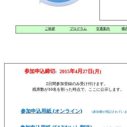
ご挨拶
プログラム
交通案内
構
参加申込締切
: 2015
年
4
月
27
日
(
月
)
2
日間参加登録のみ受け付けます。
残席数が
10
名を割った時点で、ここに公示します。
参加申込用紙 (
オンライン)
(
参加費が明記されてい