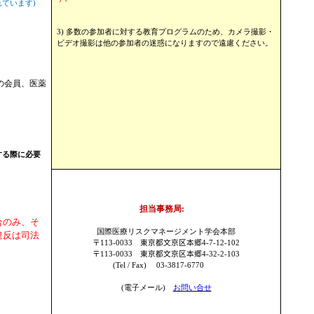
れています
)
3)
多数の参加者に対する教育プログラムのため、カメラ撮影・
ビデオ撮影は他の参加者の迷惑になりますので遠慮ください。
の会員、医薬
する際に必要
。
担当事務局
:
合のみ、そ
国際医療リスクマネージメント学会本部
違反は司法
〒
113-0033
東京都文京区本郷
4-7-12-102
〒
113-0033
東京都文京区本郷
4-32-2-103
(Tel / Fax)
03-3817-6770
(
電子メール
)
お問い合せ